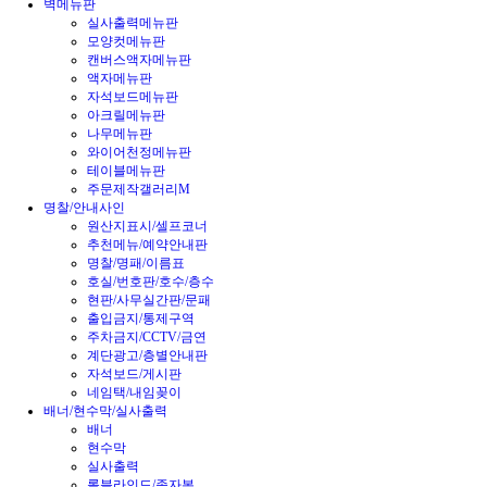
벽메뉴판
실사출력메뉴판
모양컷메뉴판
캔버스액자메뉴판
액자메뉴판
자석보드메뉴판
아크릴메뉴판
나무메뉴판
와이어천정메뉴판
테이블메뉴판
주문제작갤러리M
명찰/안내사인
원산지표시/셀프코너
추천메뉴/예약안내판
명찰/명패/이름표
호실/번호판/호수/층수
현판/사무실간판/문패
출입금지/통제구역
주차금지/CCTV/금연
계단광고/층별안내판
자석보드/게시판
네임택/내임꽂이
배너/현수막/실사출력
배너
현수막
실사출력
롤블라인드/족자봉