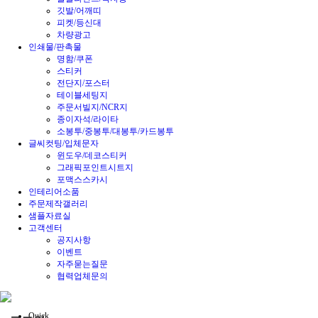
깃발/어깨띠
피켓/등신대
차량광고
인쇄물/판촉물
명함/쿠폰
스티커
전단지/포스터
테이블세팅지
주문서빌지/NCR지
종이자석/라이타
소봉투/중봉투/대봉투/카드봉투
글씨컷팅/입체문자
윈도우/데코스티커
그래픽포인트시트지
포맥스스카시
인테리어소품
주문제작갤러리
샘플자료실
고객센터
공지사항
이벤트
자주묻는질문
협력업체문의
Quick