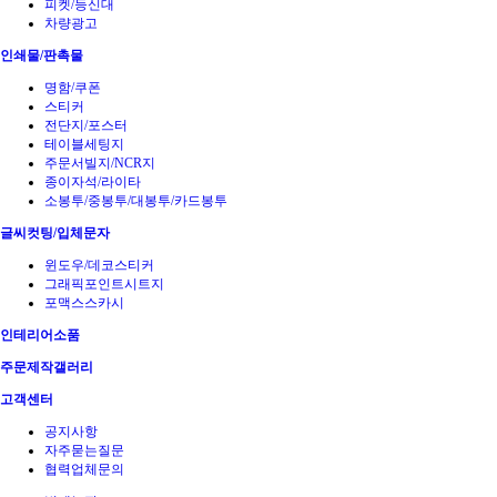
피켓/등신대
차량광고
인쇄물/판촉물
명함/쿠폰
스티커
전단지/포스터
테이블세팅지
주문서빌지/NCR지
종이자석/라이타
소봉투/중봉투/대봉투/카드봉투
글씨컷팅/입체문자
윈도우/데코스티커
그래픽포인트시트지
포맥스스카시
인테리어소품
주문제작갤러리
고객센터
공지사항
자주묻는질문
협력업체문의