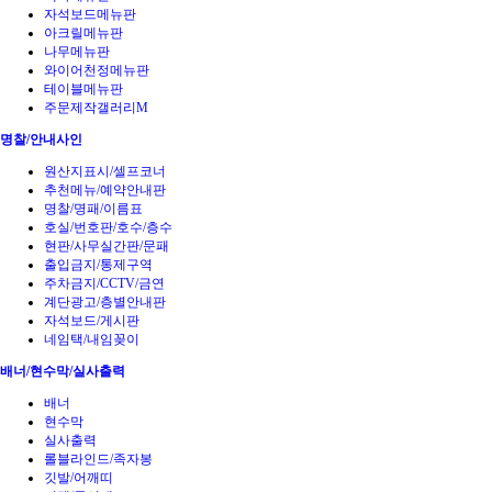
자석보드메뉴판
아크릴메뉴판
나무메뉴판
와이어천정메뉴판
테이블메뉴판
주문제작갤러리M
명찰/안내사인
원산지표시/셀프코너
추천메뉴/예약안내판
명찰/명패/이름표
호실/번호판/호수/층수
현판/사무실간판/문패
출입금지/통제구역
주차금지/CCTV/금연
계단광고/층별안내판
자석보드/게시판
네임택/내임꽂이
배너/현수막/실사출력
배너
현수막
실사출력
롤블라인드/족자봉
깃발/어깨띠