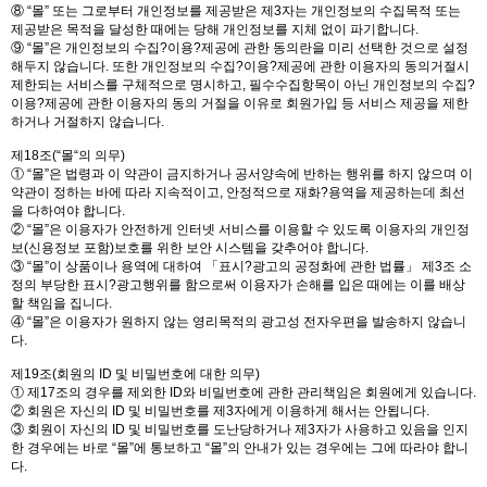
⑧ “몰” 또는 그로부터 개인정보를 제공받은 제3자는 개인정보의 수집목적 또는
제공받은 목적을 달성한 때에는 당해 개인정보를 지체 없이 파기합니다.
⑨ “몰”은 개인정보의 수집?이용?제공에 관한 동의란을 미리 선택한 것으로 설정
해두지 않습니다. 또한 개인정보의 수집?이용?제공에 관한 이용자의 동의거절시
제한되는 서비스를 구체적으로 명시하고, 필수수집항목이 아닌 개인정보의 수집?
이용?제공에 관한 이용자의 동의 거절을 이유로 회원가입 등 서비스 제공을 제한
하거나 거절하지 않습니다.
제18조(“몰“의 의무)
① “몰”은 법령과 이 약관이 금지하거나 공서양속에 반하는 행위를 하지 않으며 이
약관이 정하는 바에 따라 지속적이고, 안정적으로 재화?용역을 제공하는데 최선
을 다하여야 합니다.
② “몰”은 이용자가 안전하게 인터넷 서비스를 이용할 수 있도록 이용자의 개인정
보(신용정보 포함)보호를 위한 보안 시스템을 갖추어야 합니다.
③ “몰”이 상품이나 용역에 대하여 「표시?광고의 공정화에 관한 법률」 제3조 소
정의 부당한 표시?광고행위를 함으로써 이용자가 손해를 입은 때에는 이를 배상
할 책임을 집니다.
④ “몰”은 이용자가 원하지 않는 영리목적의 광고성 전자우편을 발송하지 않습니
다.
제19조(회원의 ID 및 비밀번호에 대한 의무)
① 제17조의 경우를 제외한 ID와 비밀번호에 관한 관리책임은 회원에게 있습니다.
② 회원은 자신의 ID 및 비밀번호를 제3자에게 이용하게 해서는 안됩니다.
③ 회원이 자신의 ID 및 비밀번호를 도난당하거나 제3자가 사용하고 있음을 인지
한 경우에는 바로 “몰”에 통보하고 “몰”의 안내가 있는 경우에는 그에 따라야 합니
다.