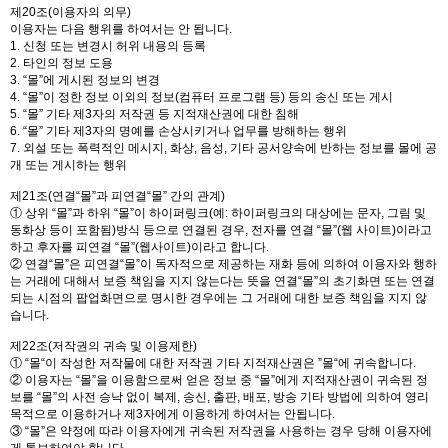
제20조(이용자의 의무)
이용자는 다음 행위를 하여서는 안 됩니다.
1. 신청 또는 변경시 허위 내용의 등록
2. 타인의 정보 도용
3. “몰”에 게시된 정보의 변경
4. “몰”이 정한 정보 이외의 정보(컴퓨터 프로그램 등) 등의 송신 또는 게시
5. “몰” 기타 제3자의 저작권 등 지적재산권에 대한 침해
6. “몰” 기타 제3자의 명예를 손상시키거나 업무를 방해하는 행위
7. 외설 또는 폭력적인 메시지, 화상, 음성, 기타 공서양속에 반하는 정보를 몰에 공
개 또는 게시하는 행위
제21조(연결“몰”과 피연결“몰” 간의 관계)
① 상위 “몰”과 하위 “몰”이 하이퍼링크(예: 하이퍼링크의 대상에는 문자, 그림 및
동화상 등이 포함됨)방식 등으로 연결된 경우, 전자를 연결 “몰”(웹 사이트)이라고
하고 후자를 피연결 “몰”(웹사이트)이라고 합니다.
② 연결“몰”은 피연결“몰”이 독자적으로 제공하는 재화 등에 의하여 이용자와 행하
는 거래에 대해서 보증 책임을 지지 않는다는 뜻을 연결“몰”의 초기화면 또는 연결
되는 시점의 팝업화면으로 명시한 경우에는 그 거래에 대한 보증 책임을 지지 않
습니다.
제22조(저작권의 귀속 및 이용제한)
① “몰“이 작성한 저작물에 대한 저작권 기타 지적재산권은 ”몰“에 귀속합니다.
② 이용자는 “몰”을 이용함으로써 얻은 정보 중 “몰”에게 지적재산권이 귀속된 정
보를 “몰”의 사전 승낙 없이 복제, 송신, 출판, 배포, 방송 기타 방법에 의하여 영리
목적으로 이용하거나 제3자에게 이용하게 하여서는 안됩니다.
③ “몰”은 약정에 따라 이용자에게 귀속된 저작권을 사용하는 경우 당해 이용자에