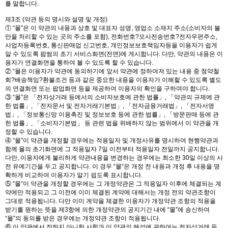
를 말합니다.
제3조 (약관 등의 명시와 설명 및 개정)
① “몰”은 이 약관의 내용과 상호 및 대표자 성명, 영업소 소재지 주소(소비자의 불
만을 처리할 수 있는 곳의 주소를 포함), 전화번호?모사전송번호?전자우편주소,
사업자등록번호, 통신판매업 신고번호, 개인정보보호책임자등을 이용자가 쉽게
알 수 있도록 팝썸의 초기 서비스화면(전면)에 게시합니다. 다만, 약관의 내용은 이
용자가 연결화면을 통하여 볼 수 있도록 할 수 있습니다.
② “몰은 이용자가 약관에 동의하기에 앞서 약관에 정하여져 있는 내용 중 청약철
회?배송책임?환불조건 등과 같은 중요한 내용을 이용자가 이해할 수 있도록 별도
의 연결화면 또는 팝업화면 등을 제공하여 이용자의 확인을 구하여야 합니다.
③ “몰”은 「전자상거래 등에서의 소비자보호에 관한 법률」, 「약관의 규제에 관
한 법률」, 「전자문서 및 전자거래기본법」, 「전자금융거래법」, 「전자서명
법」, 「정보통신망 이용촉진 및 정보보호 등에 관한 법률」, 「방문판매 등에 관
한 법률」, 「소비자기본법」 등 관련 법을 위배하지 않는 범위에서 이 약관을 개
정할 수 있습니다.
④ “몰”이 약관을 개정할 경우에는 적용일자 및 개정사유를 명시하여 현행약관과
함께 몰의 초기화면에 그 적용일자 7일 이전부터 적용일자 전일까지 공지합니다.
다만, 이용자에게 불리하게 약관내용을 변경하는 경우에는 최소한 30일 이상의 사
전 유예기간을 두고 공지합니다. 이 경우 “몰“은 개정 전 내용과 개정 후 내용을 명
확하게 비교하여 이용자가 알기 쉽도록 표시합니다.
⑤ “몰”이 약관을 개정할 경우에는 그 개정약관은 그 적용일자 이후에 체결되는 계
약에만 적용되고 그 이전에 이미 체결된 계약에 대해서는 개정 전의 약관조항이
그대로 적용됩니다. 다만 이미 계약을 체결한 이용자가 개정약관 조항의 적용을
받기를 원하는 뜻을 제3항에 의한 개정약관의 공지기간 내에 “몰”에 송신하여
“몰”의 동의를 받은 경우에는 개정약관 조항이 적용됩니다.
⑥ 이 약관에서 정하지 아니한 사항과 이 약관의 해석에 관하여는 전자상거래 등