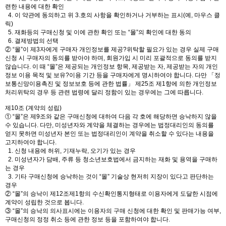
련한 내용에 대한 확인
4. 이 약관에 동의하고 위 3.호의 사항을 확인하거나 거부하는 표시(예, 마우스 클
릭)
5. 재화등의 구매신청 및 이에 관한 확인 또는 “몰”의 확인에 대한 동의
6. 결제방법의 선택
② “몰”이 제3자에게 구매자 개인정보를 제공?위탁할 필요가 있는 경우 실제 구매
신청 시 구매자의 동의를 받아야 하며, 회원가입 시 미리 포괄적으로 동의를 받지
않습니다. 이 때 “몰”은 제공되는 개인정보 항목, 제공받는 자, 제공받는 자의 개인
정보 이용 목적 및 보유?이용 기간 등을 구매자에게 명시하여야 합니다. 다만 「정
보통신망이용촉진 및 정보보호 등에 관한 법률」 제25조 제1항에 의한 개인정보
처리위탁의 경우 등 관련 법령에 달리 정함이 있는 경우에는 그에 따릅니다.
제10조 (계약의 성립)
① “몰”은 제9조와 같은 구매신청에 대하여 다음 각 호에 해당하면 승낙하지 않을
수 있습니다. 다만, 미성년자와 계약을 체결하는 경우에는 법정대리인의 동의를
얻지 못하면 미성년자 본인 또는 법정대리인이 계약을 취소할 수 있다는 내용을
고지하여야 합니다.
1. 신청 내용에 허위, 기재누락, 오기가 있는 경우
2. 미성년자가 담배, 주류 등 청소년보호법에서 금지하는 재화 및 용역을 구매하
는 경우
3. 기타 구매신청에 승낙하는 것이 “몰” 기술상 현저히 지장이 있다고 판단하는
경우
② “몰”의 승낙이 제12조제1항의 수신확인통지형태로 이용자에게 도달한 시점에
계약이 성립한 것으로 봅니다.
③ “몰”의 승낙의 의사표시에는 이용자의 구매 신청에 대한 확인 및 판매가능 여부,
구매신청의 정정 취소 등에 관한 정보 등을 포함하여야 합니다.