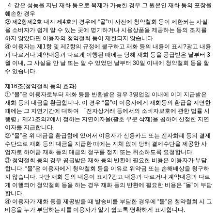
4. 같은 성능을 지닌 재화 등으로 복제가 가능한 경우 그 원본인 재화 등의 포장을
훼손한 경우
③ 제2항제2호 내지 제4호의 경우에 “몰”이 사전에 청약철회 등이 제한되는 사실
을 소비자가 쉽게 알 수 있는 곳에 명기하거나 시용상품을 제공하는 등의 조치를
하지 않았다면 이용자의 청약철회 등이 제한되지 않습니다.
④ 이용자는 제1항 및 제2항의 규정에 불구하고 재화 등의 내용이 표시?광고 내용
과 다르거나 계약내용과 다르게 이행된 때에는 당해 재화 등을 공급받은 날부터 3
월 이내, 그 사실을 안 날 또는 알 수 있었던 날부터 30일 이내에 청약철회 등을 할
수 있습니다.
제16조(청약철회 등의 효과)
① “몰”은 이용자로부터 재화 등을 반환받은 경우 3영업일 이내에 이미 지급받은
재화 등의 대금을 환급합니다. 이 경우 “몰”이 이용자에게 재화등의 환급을 지연한
때에는 그 지연기간에 대하여 「전자상거래 등에서의 소비자보호에 관한 법률 시
행령」제21조의2에서 정하는 지연이자율(괄호 부분 삭제)을 곱하여 산정한 지연
이자를 지급합니다.
② “몰”은 위 대금을 환급함에 있어서 이용자가 신용카드 또는 전자화폐 등의 결제
수단으로 재화 등의 대금을 지급한 때에는 지체 없이 당해 결제수단을 제공한 사
업자로 하여금 재화 등의 대금의 청구를 정지 또는 취소하도록 요청합니다.
③ 청약철회 등의 경우 공급받은 재화 등의 반환에 필요한 비용은 이용자가 부담
합니다. “몰”은 이용자에게 청약철회 등을 이유로 위약금 또는 손해배상을 청구하
지 않습니다. 다만 재화 등의 내용이 표시?광고 내용과 다르거나 계약내용과 다르
게 이행되어 청약철회 등을 하는 경우 재화 등의 반환에 필요한 비용은 “몰”이 부담
합니다.
④ 이용자가 재화 등을 제공받을 때 발송비를 부담한 경우에 “몰”은 청약철회 시 그
비용을 누가 부담하는지를 이용자가 알기 쉽도록 명확하게 표시합니다.