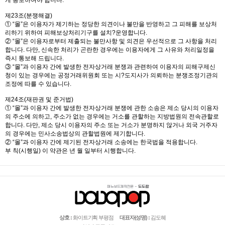
게 통보하여야 합니다.
제23조(분쟁해결)
① “몰”은 이용자가 제기하는 정당한 의견이나 불만을 반영하고 그 피해를 보상처
리하기 위하여 피해보상처리기구를 설치?운영합니다.
② “몰”은 이용자로부터 제출되는 불만사항 및 의견은 우선적으로 그 사항을 처리
합니다. 다만, 신속한 처리가 곤란한 경우에는 이용자에게 그 사유와 처리일정을
즉시 통보해 드립니다.
③ “몰”과 이용자 간에 발생한 전자상거래 분쟁과 관련하여 이용자의 피해구제신
청이 있는 경우에는 공정거래위원회 또는 시?도지사가 의뢰하는 분쟁조정기관의
조정에 따를 수 있습니다.
제24조(재판권 및 준거법)
① “몰”과 이용자 간에 발생한 전자상거래 분쟁에 관한 소송은 제소 당시의 이용자
의 주소에 의하고, 주소가 없는 경우에는 거소를 관할하는 지방법원의 전속관할로
합니다. 다만, 제소 당시 이용자의 주소 또는 거소가 분명하지 않거나 외국 거주자
의 경우에는 민사소송법상의 관할법원에 제기합니다.
② “몰”과 이용자 간에 제기된 전자상거래 소송에는 한국법을 적용합니다.
부 칙(시행일) 이 약관은 년 월 일부터 시행합니다.
상호 :
화이트기획 부평점
대표자(성명) :
김도혜