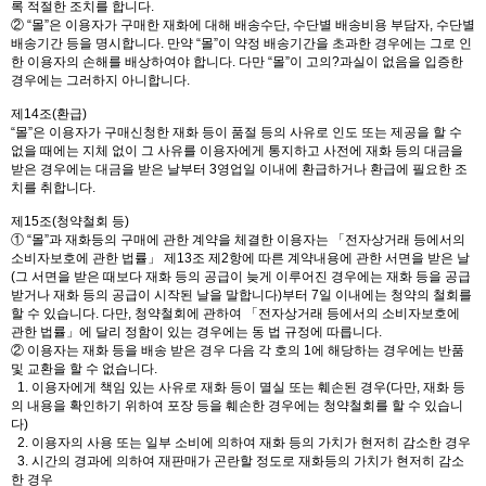
록 적절한 조치를 합니다.
② “몰”은 이용자가 구매한 재화에 대해 배송수단, 수단별 배송비용 부담자, 수단별
배송기간 등을 명시합니다. 만약 “몰”이 약정 배송기간을 초과한 경우에는 그로 인
한 이용자의 손해를 배상하여야 합니다. 다만 “몰”이 고의?과실이 없음을 입증한
경우에는 그러하지 아니합니다.
제14조(환급)
“몰”은 이용자가 구매신청한 재화 등이 품절 등의 사유로 인도 또는 제공을 할 수
없을 때에는 지체 없이 그 사유를 이용자에게 통지하고 사전에 재화 등의 대금을
받은 경우에는 대금을 받은 날부터 3영업일 이내에 환급하거나 환급에 필요한 조
치를 취합니다.
제15조(청약철회 등)
① “몰”과 재화등의 구매에 관한 계약을 체결한 이용자는 「전자상거래 등에서의
소비자보호에 관한 법률」 제13조 제2항에 따른 계약내용에 관한 서면을 받은 날
(그 서면을 받은 때보다 재화 등의 공급이 늦게 이루어진 경우에는 재화 등을 공급
받거나 재화 등의 공급이 시작된 날을 말합니다)부터 7일 이내에는 청약의 철회를
할 수 있습니다. 다만, 청약철회에 관하여 「전자상거래 등에서의 소비자보호에
관한 법률」에 달리 정함이 있는 경우에는 동 법 규정에 따릅니다.
② 이용자는 재화 등을 배송 받은 경우 다음 각 호의 1에 해당하는 경우에는 반품
및 교환을 할 수 없습니다.
1. 이용자에게 책임 있는 사유로 재화 등이 멸실 또는 훼손된 경우(다만, 재화 등
의 내용을 확인하기 위하여 포장 등을 훼손한 경우에는 청약철회를 할 수 있습니
다)
2. 이용자의 사용 또는 일부 소비에 의하여 재화 등의 가치가 현저히 감소한 경우
3. 시간의 경과에 의하여 재판매가 곤란할 정도로 재화등의 가치가 현저히 감소
한 경우