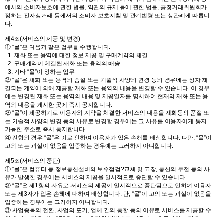
에서의 소비자보호에 관한 법률, 약관의 규제 등에 관한 법률, 공정거래위원회가
정하는 전자상거래 등에서의 소비자 보호지침 및 관계법령 또는 상관례에 따릅니
다.
제4조(서비스의 제공 및 변경)
① “몰”은 다음과 같은 업무를 수행합니다.
1. 재화 또는 용역에 대한 정보 제공 및 구매계약의 체결
2. 구매계약이 체결된 재화 또는 용역의 배송
3. 기타 “몰”이 정하는 업무
② “몰”은 재화 또는 용역의 품절 또는 기술적 사양의 변경 등의 경우에는 장차 체
결되는 계약에 의해 제공할 재화 또는 용역의 내용을 변경할 수 있습니다. 이 경우
에는 변경된 재화 또는 용역의 내용 및 제공일자를 명시하여 현재의 재화 또는 용
역의 내용을 게시한 곳에 즉시 공지합니다.
③ “몰”이 제공하기로 이용자와 계약을 체결한 서비스의 내용을 재화등의 품절 또
는 기술적 사양의 변경 등의 사유로 변경할 경우에는 그 사유를 이용자에게 통지
가능한 주소로 즉시 통지합니다.
④ 전항의 경우 “몰”은 이로 인하여 이용자가 입은 손해를 배상합니다. 다만, “몰”이
고의 또는 과실이 없음을 입증하는 경우에는 그러하지 아니합니다.
제5조(서비스의 중단)
① “몰”은 컴퓨터 등 정보통신설비의 보수점검?교체 및 고장, 통신의 두절 등의 사
유가 발생한 경우에는 서비스의 제공을 일시적으로 중단할 수 있습니다.
② “몰”은 제1항의 사유로 서비스의 제공이 일시적으로 중단됨으로 인하여 이용자
또는 제3자가 입은 손해에 대하여 배상합니다. 단, “몰”이 고의 또는 과실이 없음을
입증하는 경우에는 그러하지 아니합니다.
③ 사업종목의 전환, 사업의 포기, 업체 간의 통합 등의 이유로 서비스를 제공할 수