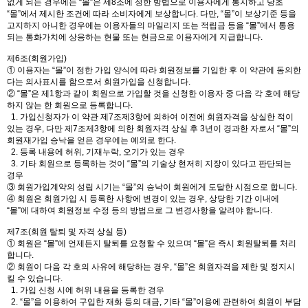
없게 되는 경우에는 “몰”은 제8조에 정한 방법으로 이용자에게 통지하고 당초
“몰”에서 제시한 조건에 따라 소비자에게 보상합니다. 다만, “몰”이 보상기준 등을
고지하지 아니한 경우에는 이용자들의 마일리지 또는 적립금 등을 “몰”에서 통용
되는 통화가치에 상응하는 현물 또는 현금으로 이용자에게 지급합니다.
제6조(회원가입)
① 이용자는 “몰”이 정한 가입 양식에 따라 회원정보를 기입한 후 이 약관에 동의한
다는 의사표시를 함으로서 회원가입을 신청합니다.
② “몰”은 제1항과 같이 회원으로 가입할 것을 신청한 이용자 중 다음 각 호에 해당
하지 않는 한 회원으로 등록합니다.
1. 가입신청자가 이 약관 제7조제3항에 의하여 이전에 회원자격을 상실한 적이
있는 경우, 다만 제7조제3항에 의한 회원자격 상실 후 3년이 경과한 자로서 “몰”의
회원재가입 승낙을 얻은 경우에는 예외로 한다.
2. 등록 내용에 허위, 기재누락, 오기가 있는 경우
3. 기타 회원으로 등록하는 것이 “몰”의 기술상 현저히 지장이 있다고 판단되는
경우
③ 회원가입계약의 성립 시기는 “몰”의 승낙이 회원에게 도달한 시점으로 합니다.
④ 회원은 회원가입 시 등록한 사항에 변경이 있는 경우, 상당한 기간 이내에
“몰”에 대하여 회원정보 수정 등의 방법으로 그 변경사항을 알려야 합니다.
제7조(회원 탈퇴 및 자격 상실 등)
① 회원은 “몰”에 언제든지 탈퇴를 요청할 수 있으며 “몰”은 즉시 회원탈퇴를 처리
합니다.
② 회원이 다음 각 호의 사유에 해당하는 경우, “몰”은 회원자격을 제한 및 정지시
킬 수 있습니다.
1. 가입 신청 시에 허위 내용을 등록한 경우
2. “몰”을 이용하여 구입한 재화 등의 대금, 기타 “몰”이용에 관련하여 회원이 부담