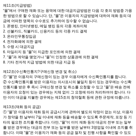
제11조(지급방법)
“몰”에서 구매한 재화 또는 용역에 대한 대금지급방법은 다음 각 호의 방법중 가용
한 방법으로 할 수 있습니다. 단, “몰”은 이용자의 지급방법에 대하여 재화 등의 대
금에 어떠한 명목의 수수료도 추가하여 징수할 수 없습니다.
1. 폰뱅킹, 인터넷뱅킹, 메일 뱅킹 등의 각종 계좌이체
2. 선불카드, 직불카드, 신용카드 등의 각종 카드 결제
3. 온라인무통장입금
4. 전자화폐에 의한 결제
5. 수령 시 대금지급
6. 마일리지 등 “몰”이 지급한 포인트에 의한 결제
7. “몰”과 계약을 맺었거나 “몰”이 인정한 상품권에 의한 결제
8. 기타 전자적 지급 방법에 의한 대금 지급 등
제12조(수신확인통지?구매신청 변경 및 취소)
① “몰”은 이용자의 구매신청이 있는 경우 이용자에게 수신확인통지를 합니다.
② 수신확인통지를 받은 이용자는 의사표시의 불일치 등이 있는 경우에는 수신확
인통지를 받은 후 즉시 구매신청 변경 및 취소를 요청할 수 있고 “몰”은 배송 전에
이용자의 요청이 있는 경우에는 지체 없이 그 요청에 따라 처리하여야 합니다. 다
만 이미 대금을 지불한 경우에는 제15조의 청약철회 등에 관한 규정에 따릅니다.
제13조(재화 등의 공급)
① “몰”은 이용자와 재화 등의 공급시기에 관하여 별도의 약정이 없는 이상, 이용자
가 청약을 한 날부터 7일 이내에 재화 등을 배송할 수 있도록 주문제작, 포장 등 기
타의 필요한 조치를 취합니다. 다만, “몰”이 이미 재화 등의 대금의 전부 또는 일부
를 받은 경우에는 대금의 전부 또는 일부를 받은 날부터 3영업일 이내에 조치를 취
합니다. 이때 “몰”은 이용자가 재화 등의 공급 절차 및 진행 사항을 확인할 수 있도