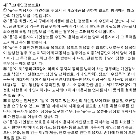
제17조(개인정보보호)
① “몰”은 이용자의 개인정보 수집시 서비스제공을 위하여 필요한 범위에서 최소
한의 개인정보를 수집합니다.
② “몰”은 회원가입시 구매계약이행에 필요한 정보를 미리 수집하지 않습니다. 다
만, 관련 법령상 의무이행을 위하여 구매계약 이전에 본인확인이 필요한 경우로서
최소한의 특정 개인정보를 수집하는 경우에는 그러하지 아니합니다.
③ “몰”은 이용자의 개인정보를 수집?이용하는 때에는 당해 이용자에게 그 목적을
고지하고 동의를 받습니다.
④ “몰”은 수집된 개인정보를 목적외의 용도로 이용할 수 없으며, 새로운 이용목적
이 발생한 경우 또는 제3자에게 제공하는 경우에는 이용?제공단계에서 당해 이용
자에게 그 목적을 고지하고 동의를 받습니다. 다만, 관련 법령에 달리 정함이 있는
경우에는 예외로 합니다.
⑤ “몰”이 제2항과 제3항에 의해 이용자의 동의를 받아야 하는 경우에는 개인정보
보호 책임자의 신원(소속, 성명 및 전화번호, 기타 연락처), 정보의 수집목적 및 이
용목적, 제3자에 대한 정보제공 관련사항(제공받은자, 제공목적 및 제공할 정보의
내용) 등 「정보통신망 이용촉진 및 정보보호 등에 관한 법률」 제22조제2항이 규
정한 사항을 미리 명시하거나 고지해야 하며 이용자는 언제든지 이 동의를 철회할
수 있습니다.
⑥ 이용자는 언제든지 “몰”이 가지고 있는 자신의 개인정보에 대해 열람 및 오류정
정을 요구할 수 있으며 “몰”은 이에 대해 지체 없이 필요한 조치를 취할 의무를 집
니다. 이용자가 오류의 정정을 요구한 경우에는 “몰”은 그 오류를 정정할 때까지 당
해 개인정보를 이용하지 않습니다.
⑦ “몰”은 개인정보 보호를 위하여 이용자의 개인정보를 처리하는 자를 최소한으
로 제한하여야 하며 신용카드, 은행계좌 등을 포함한 이용자의 개인정보의 분실,
도난, 유출, 동의 없는 제3자 제공, 변조 등으로 인한 이용자의 손해에 대하여 모든
책임을 집니다.