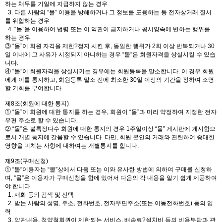
하는 채무를 기일에 지급하지 않는 경우
3. 다른 사람의 “몰” 이용을 방해하거나 그 정보를 도용하는 등 전자상거래 질서
를 위협하는 경우
4. “몰”을 이용하여 법령 또는 이 약관이 금지하거나 공서양속에 반하는 행위를
하는 경우
③ “몰”이 회원 자격을 제한?정지 시킨 후, 동일한 행위가 2회 이상 반복되거나 30
일 이내에 그 사유가 시정되지 아니하는 경우 “몰”은 회원자격을 상실시킬 수 있습
니다.
④ “몰”이 회원자격을 상실시키는 경우에는 회원등록을 말소합니다. 이 경우 회원
에게 이를 통지하고, 회원등록 말소 전에 최소한 30일 이상의 기간을 정하여 소명
할 기회를 부여합니다.
제8조(회원에 대한 통지)
① “몰”이 회원에 대한 통지를 하는 경우, 회원이 “몰”과 미리 약정하여 지정한 전자
우편 주소로 할 수 있습니다.
② “몰”은 불특정다수 회원에 대한 통지의 경우 1주일이상 “몰” 게시판에 게시함으
로서 개별 통지에 갈음할 수 있습니다. 다만, 회원 본인의 거래와 관련하여 중대한
영향을 미치는 사항에 대하여는 개별통지를 합니다.
제9조(구매신청)
① “몰”이용자는 “몰”상에서 다음 또는 이와 유사한 방법에 의하여 구매를 신청하
며, “몰”은 이용자가 구매신청을 함에 있어서 다음의 각 내용을 알기 쉽게 제공하여
야 합니다.
1. 재화 등의 검색 및 선택
2. 받는 사람의 성명, 주소, 전화번호, 전자우편주소(또는 이동전화번호) 등의 입
력
3. 약관내용, 청약철회권이 제한되는 서비스, 배송료?설치비 등의 비용부담과 관