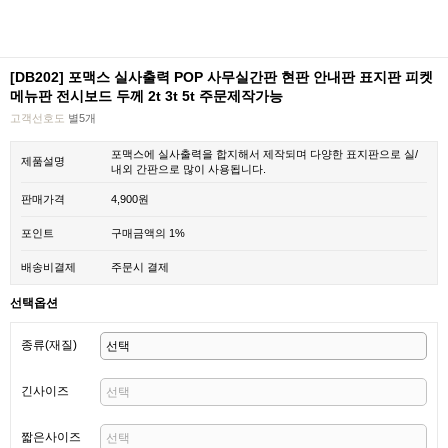
[DB202] 포맥스 실사출력 POP 사무실간판 현판 안내판 표지판 피켓
메뉴판 전시보드 두께 2t 3t 5t 주문제작가능
고객선호도
별5개
포맥스에 실사출력을 합지해서 제작되며 다양한 표지판으로 실/
제품설명
내외 간판으로 많이 사용됩니다.
판매가격
4,900원
포인트
구매금액의 1%
배송비결제
주문시 결제
선택옵션
종류(재질)
긴사이즈
짧은사이즈