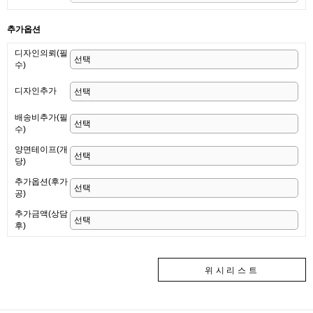
추가옵션
디자인의뢰(필
수)
디자인추가
배송비추가(필
수)
양면테이프(개
당)
추가옵션(후가
공)
추가금액(상담
후)
위시리스트